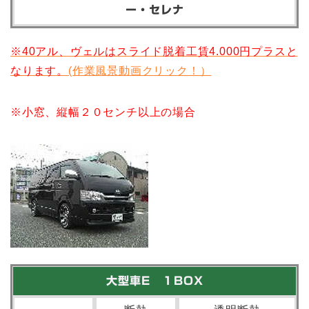
ー・セレナ
※40アル、ヴェルはスライド脱着工賃4.000円プラス
と
なります。
(作業風景動画クリック！）
※小窓、縦幅２０センチ以上の場合
大型車E １BOX