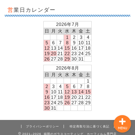
営業日カレンダー
2026年7月
日
月
火
水
木
金
土
1
2
3
4
5
6
7
8
9
10
11
12
13
14
15
16
17
18
19
20
21
22
23
24
25
26
27
28
29
30
31
今月のキャンペーン！
2026年8月
日
月
火
水
木
金
土
店舗概要
1
2
3
4
5
6
7
8
9
10
11
12
13
14
15
お問い合わせ！
16
17
18
19
20
21
22
23
24
25
26
27
28
29
30
31
プライバシーポリシー
特定商取引法に基づく表記
MENU
2021–2026 福岡のガラスコーティング、カーフィルム専門店