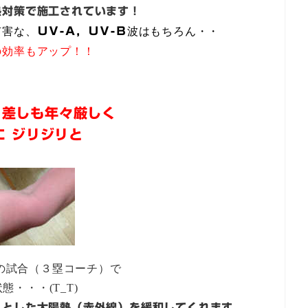
熱対策で施工されています！
有害な、
ＵＶ-Ａ，ＵＶ-Ｂ
波はもちろん・・
の効率もアップ！！
日差しも年々厳しく
に ジリジリと
の試合（３塁コーチ）で
態・・・(T_T)
リとした太陽熱（赤外線）を緩和してくれます。