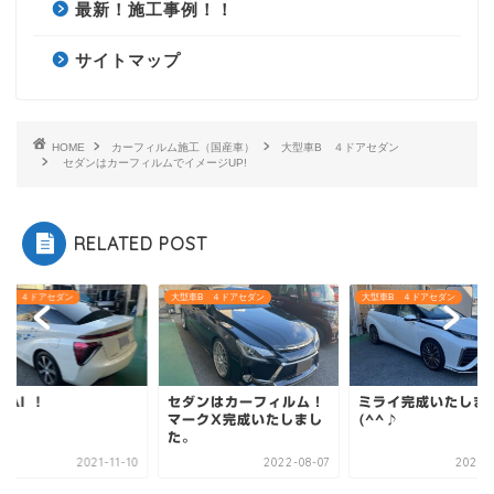
最新！施工事例！！
サイトマップ
HOME
カーフィルム施工（国産車）
大型車B ４ドアセダン
セダンはカーフィルムでイメージUP!
RELATED POST
車B ４ドアセダン
大型車B ４ドアセダン
大型車B ４ドアセダン
RAI ！
セダンはカーフィルム！
ミライ完成いたしま
マークX完成いたしまし
(^^♪
た。
2021-11-10
2022-08-07
2022-0