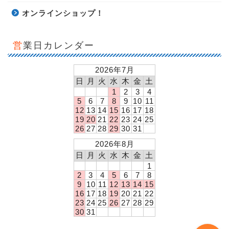
オンラインショップ！
営業日カレンダー
2026年7月
日
月
火
水
木
金
土
1
2
3
4
5
6
7
8
9
10
11
12
13
14
15
16
17
18
19
20
21
22
23
24
25
26
27
28
29
30
31
今月のキャンペーン！
2026年8月
日
月
火
水
木
金
土
店舗概要
1
2
3
4
5
6
7
8
9
10
11
12
13
14
15
お問い合わせ！
16
17
18
19
20
21
22
23
24
25
26
27
28
29
30
31